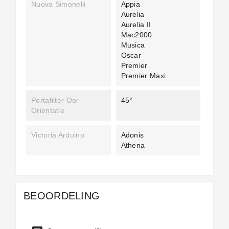
Nuova Simonelli
Appia
Aurelia
Aurelia II
Mac2000
Musica
Oscar
Premier
Premier Maxi
Portafilter Oor
45°
Orientatie
Victoria Arduino
Adonis
Athena
BEOORDELING