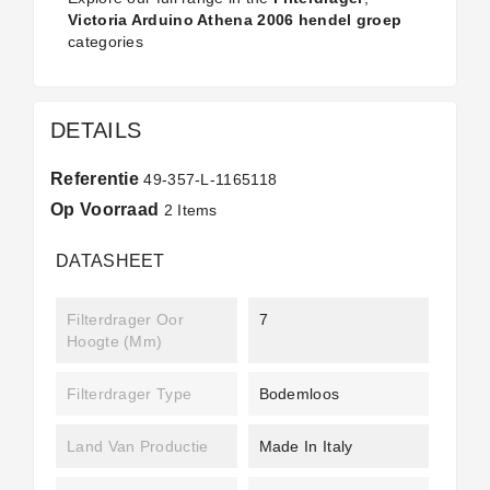
Victoria Arduino Athena 2006 hendel groep
categories
DETAILS
Referentie
49-357-L-1165118
Op Voorraad
2 Items
DATASHEET
Filterdrager Oor
7
Hoogte (mm)
Filterdrager Type
Bodemloos
Land Van Productie
Made In Italy