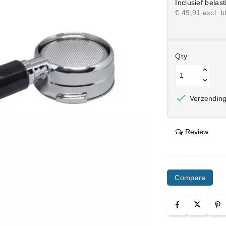
Inclusief belast
€ 49,91 excl. b
Qty

Verzending 
Review
Compare