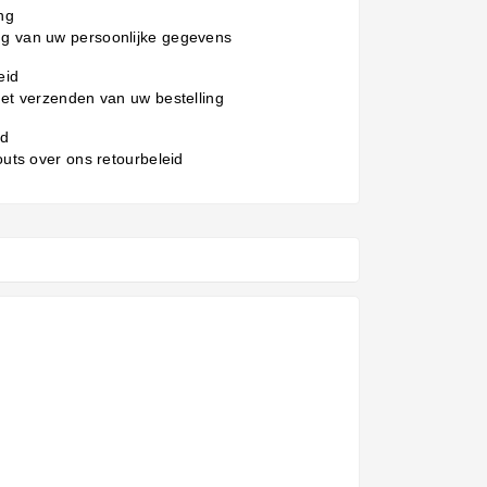
ng
g van uw persoonlijke gegevens
eid
het verzenden van uw bestelling
id
 outs over ons retourbeleid