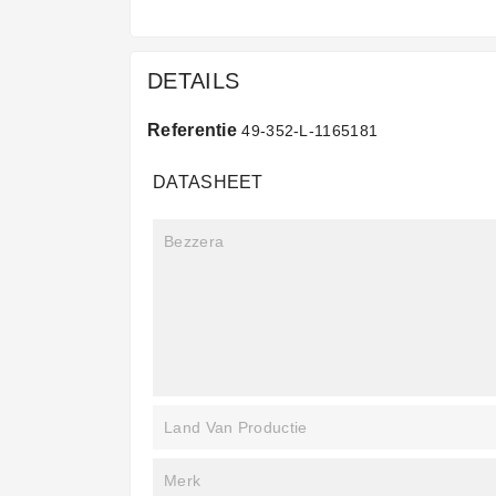
DETAILS
Referentie
49-352-L-1165181
DATASHEET
Bezzera
Land Van Productie
Merk