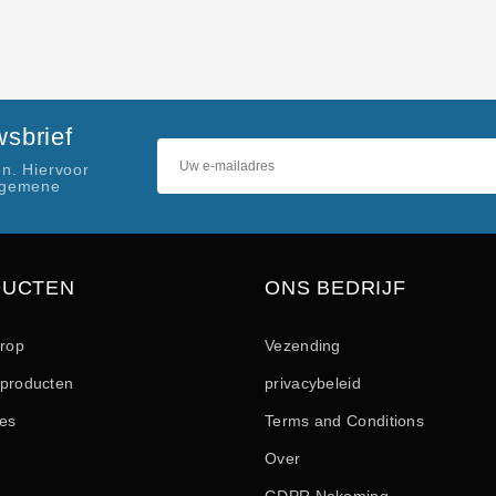
sbrief
n. Hiervoor
lgemene
DUCTEN
ONS BEDRIJF
drop
Vezending
producten
privacybeleid
les
Terms and Conditions
Over