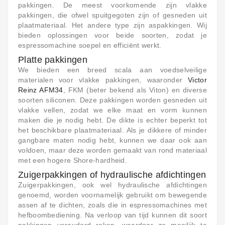
pakkingen. De meest voorkomende zijn vlakke
pakkingen, die ofwel spuitgegoten zijn of gesneden uit
plaatmateriaal. Het andere type zijn aspakkingen. Wij
bieden oplossingen voor beide soorten, zodat je
espressomachine soepel en efficiënt werkt.
Platte pakkingen
We bieden een breed scala aan voedselveilige
materialen voor vlakke pakkingen, waaronder
Victor
Reinz AFM34
,
FKM (beter bekend als Viton)
en diverse
soorten siliconen. Deze pakkingen worden gesneden uit
vlakke vellen, zodat we elke maat en vorm kunnen
maken die je nodig hebt. De dikte is echter beperkt tot
het beschikbare plaatmateriaal. Als je dikkere of minder
gangbare maten nodig hebt, kunnen we daar ook aan
voldoen, maar deze worden gemaakt van rond materiaal
met een hogere Shore-hardheid.
Zuigerpakkingen of hydraulische afdichtingen
Zuigerpakkingen, ook wel hydraulische afdichtingen
genoemd, worden voornamelijk gebruikt om bewegende
assen af te dichten, zoals die in espressomachines met
hefboombediening. Na verloop van tijd kunnen dit soort
pakkingen verouderd raken, waardoor ze moeilijk te