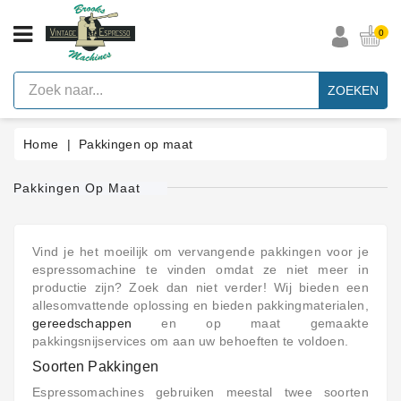
CATEGORIE
0
Vintage
Espresso
ZOEKEN
Machines
Faema
Home
Pakkingen op maat
E61
Espresso
Machine
Pakkingen Op Maat
Merken
Accessoires
Vind je het moeilijk om vervangende pakkingen voor je
espressomachine te vinden omdat ze niet meer in
Onderdelen
productie zijn? Zoek dan niet verder! Wij bieden een
Per
Categorie
allesomvattende oplossing en bieden pakkingmaterialen,
gereedschappen
en op maat gemaakte
Blog
pakkingsnijservices om aan uw behoeften te voldoen.
Soorten Pakkingen
Pakkingen
Op
Espressomachines gebruiken meestal twee soorten
Maat