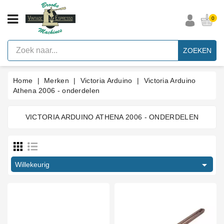
CATEGORIE
0
Vintage
Espresso
ZOEKEN
Machines
Faema
Home
Merken
Victoria Arduino
Victoria Arduino
E61
Espresso
Athena 2006 - onderdelen
Machine
Merken
VICTORIA ARDUINO ATHENA 2006 - ONDERDELEN
Price
Accessoires
Onderdelen
€
€
Per

Willekeurig
Categorie
Blog
Type onderdeel
Pakkingen
Anti vacuum ventiel
1
Op
Drukschakelaar
1
Maat