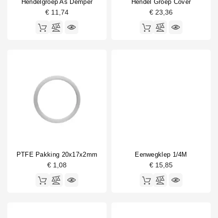
Hendelgroep As Demper
Hendel Groep Cover
€ 11,74
€ 23,36
PTFE Pakking 20x17x2mm
Eenwegklep 1/4M
€ 1,08
€ 15,85