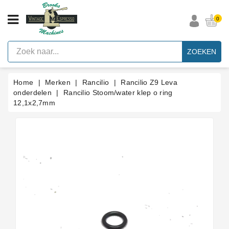
CATEGORIE
0
Vintage
Espresso
ZOEKEN
Machines
Faema
Home
Merken
Rancilio
Rancilio Z9 Leva
E61
Espresso
onderdelen
Rancilio Stoom/water klep o ring
Machine
12,1x2,7mm
Merken
Accessoires
Onderdelen
Per
Categorie
Blog
Pakkingen
Op
Maat