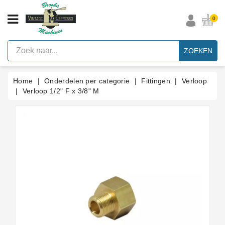
CATEGORIE
0
Vintage
Espresso
ZOEKEN
Machines
Faema
Home
Onderdelen per categorie
Fittingen
Verloop
E61
Espresso
Verloop 1/2" F x 3/8" M
Machine
Merken
Accessoires
Onderdelen
Per
Categorie
Blog
Pakkingen
Op
Maat