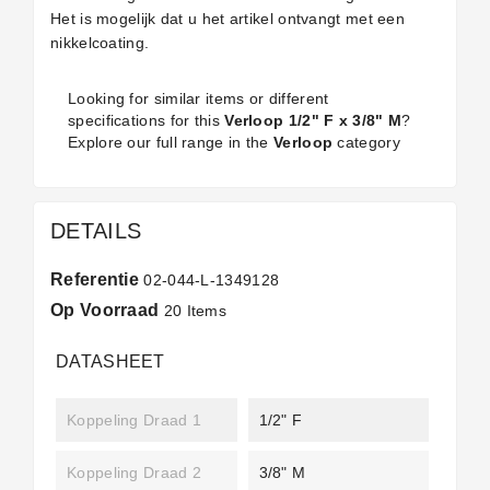
Het is mogelijk dat u het artikel ontvangt met een
nikkelcoating.
Looking for similar items or different
specifications for this
Verloop 1/2" F x 3/8" M
?
Explore our full range in the
Verloop
category
DETAILS
Referentie
02-044-L-1349128
Op Voorraad
20 Items
DATASHEET
Koppeling Draad 1
1/2" F
Koppeling Draad 2
3/8" M