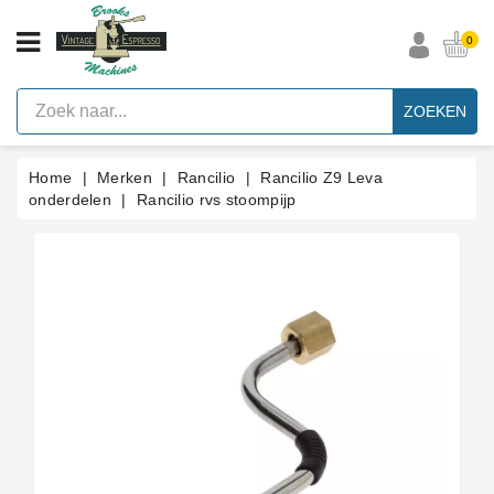
CATEGORIE
0
Vintage
Espresso
ZOEKEN
Machines
Faema
Home
Merken
Rancilio
Rancilio Z9 Leva
E61
Espresso
onderdelen
Rancilio rvs stoompijp
Machine
Merken
Accessoires
Onderdelen
Per
Categorie
Blog
Pakkingen
Op
Maat