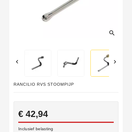
search


RANCILIO RVS STOOMPIJP
€ 42,94
Inclusief belasting