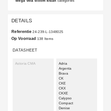
Wega Vela stoom kraan
categories
DETAILS
Referentie
24-239-L-1348025
Op Voorraad
138 Items
DATASHEET
Astoria CMA
Adria
Argenta
Brava
CK
CKE
CKX
CKXE
Calypso
Compact
Denise