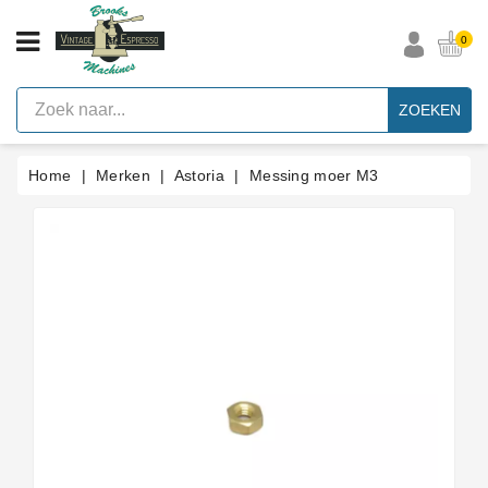
CATEGORIE
0
Vintage
Espresso
ZOEKEN
Machines
Faema
Home
Merken
Astoria
Messing moer M3
E61
Espresso
Machine
Merken
Accessoires
Onderdelen
Per
Categorie
Blog
Pakkingen
Op
Maat