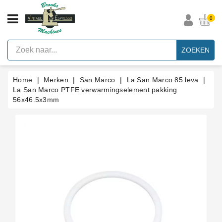
CATEGORIE
0
Vintage
Espresso
ZOEKEN
Machines
Faema
Home
Merken
San Marco
La San Marco 85 leva
E61
Espresso
La San Marco PTFE verwarmingselement pakking
Machine
56x46.5x3mm
Merken
Accessoires
Onderdelen
Per
Categorie
Blog
Pakkingen
Op
Maat