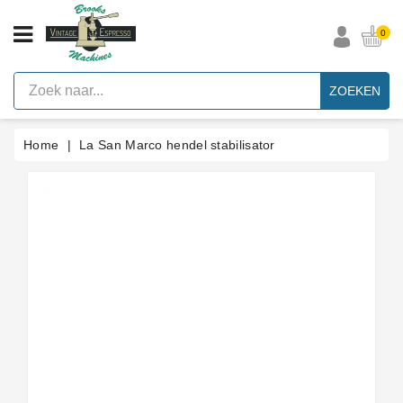
CATEGORIE
0
Vintage
Espresso
ZOEKEN
Machines
Faema
Home
La San Marco hendel stabilisator
E61
Espresso
Machine
Merken
Accessoires
Onderdelen
Per
Categorie
Blog
Pakkingen
Op
Maat