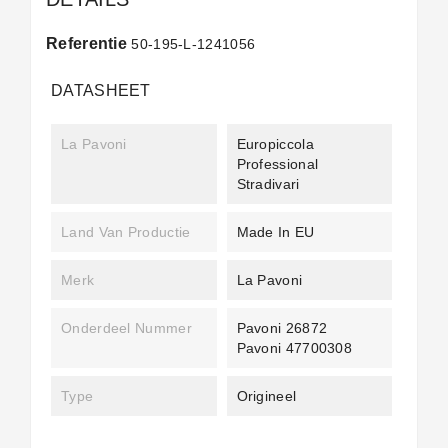
Referentie
50-195-L-1241056
DATASHEET
La Pavoni
Europiccola
Professional
Stradivari
Land Van Productie
Made In EU
Merk
La Pavoni
Onderdeel Nummer
Pavoni 26872
Pavoni 47700308
Type
Origineel