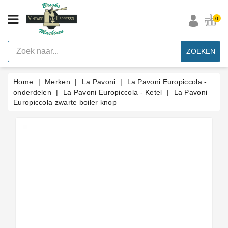
CATEGORIE
0
Vintage
Espresso
ZOEKEN
Machines
Faema
Home
Merken
La Pavoni
La Pavoni Europiccola -
E61
Espresso
onderdelen
La Pavoni Europiccola - Ketel
La Pavoni
Machine
Europiccola zwarte boiler knop
Merken
Accessoires
Onderdelen
Per
Categorie
Blog
Pakkingen
Op
Maat