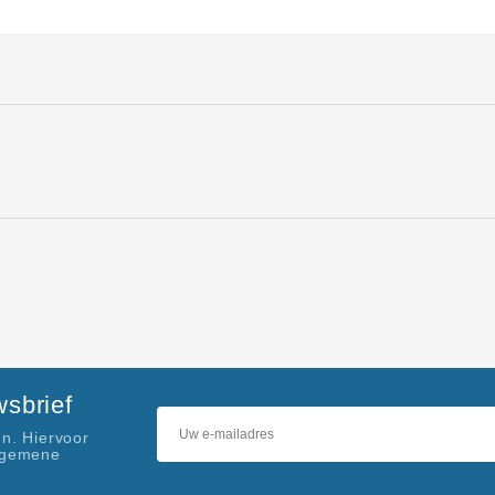
sbrief
n. Hiervoor
lgemene