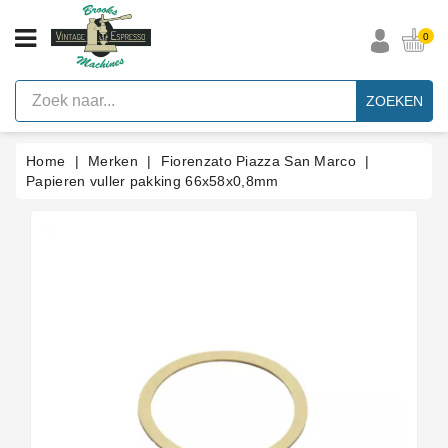
CATEGORIE
0
Vintage
Espresso
ZOEKEN
Machines
Faema
Home
Merken
Fiorenzato Piazza San Marco
E61
Espresso
Papieren vuller pakking 66x58x0,8mm
Machine
Merken
Accessoires
Onderdelen
Per
Categorie
Blog
Pakkingen
Op
Maat