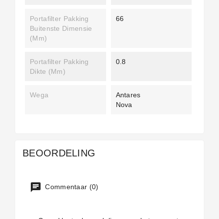
Portafilter Pakking
66
Buitenste Dimensie
(mm)
Portafilter Pakking
0.8
Dikte (mm)
Wega
Antares
Nova
BEOORDELING
Commentaar (0)