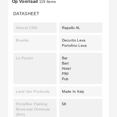
Op Voorraad
119 Items
DATASHEET
Astoria CMA
Rapallo AL
Brasilia
Decurtis Leva
Portofino Leva
La Pavoni
Bar
Bart
Hotel
P90
Pub
Land Van Productie
Made In Italy
Portafilter Pakking
58
Binnenste Dimensie
(mm)