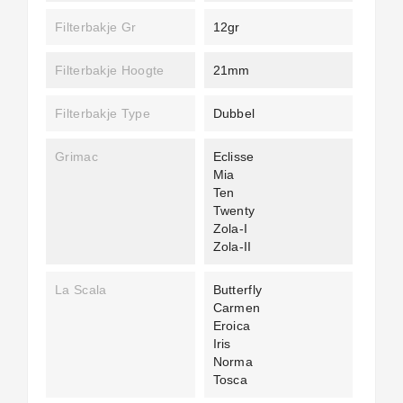
Filterbakje Gr
12gr
Filterbakje Hoogte
21mm
Filterbakje Type
Dubbel
Grimac
Eclisse
Mia
Ten
Twenty
Zola-I
Zola-II
La Scala
Butterfly
Carmen
Eroica
Iris
Norma
Tosca