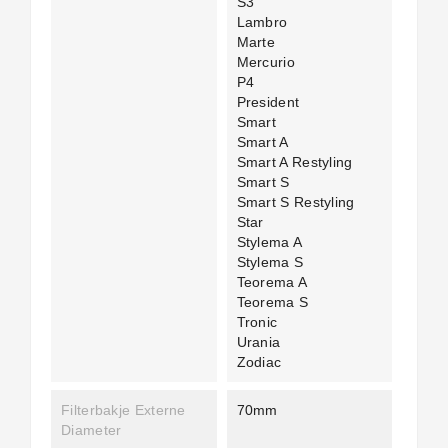
S3
Lambro
Marte
Mercurio
P4
President
Smart
Smart A
Smart A Restyling
Smart S
Smart S Restyling
Star
Stylema A
Stylema S
Teorema A
Teorema S
Tronic
Urania
Zodiac
Filterbakje Externe
70mm
Diameter