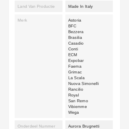
Land Van Productie
Made In Italy
Merk
Astoria
BFC
Bezzera
Brasilia
Casadio
Conti
ECM
Expobar
Faema
Grimac
La Scala
Nuova Simonelli
Rancilio
Royal
San Remo
Vibiemme
Wega
Onderdeel Nummer
Aurora Brugnetti