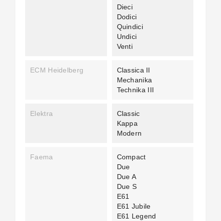
Dieci
Dodici
Quindici
Undici
Venti
ECM Heidelberg
Classica II
Mechanika
Technika III
Elektra
Classic
Kappa
Modern
Faema
Compact
Due
Due A
Due S
E61
E61 Jubile
E61 Legend