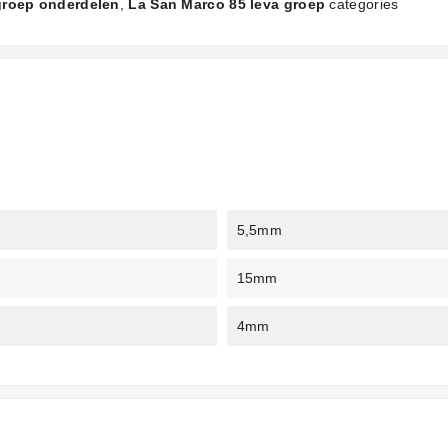
groep onderdelen
,
La San Marco 85 leva groep
categories
5,5mm
15mm
4mm