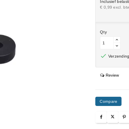
Inclusief belast
€ 0,99 excl. bt
Qty

Verzending 
Review
Compare