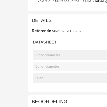
Explore our full range in the
Faema Zodiac 
DETAILS
Referentie
50-332-L-1186282
DATASHEET
Binnendiameter
Buitendiameter
Dikte
BEOORDELING