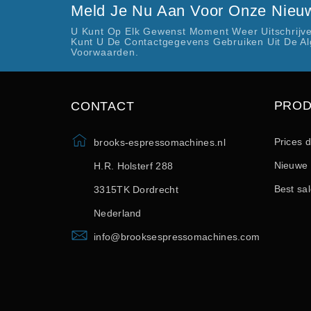
Meld Je Nu Aan Voor Onze Nieuw
U Kunt Op Elk Gewenst Moment Weer Uitschrijve
Kunt U De Contactgegevens Gebruiken Uit De A
Voorwaarden.
PRO
CONTACT
Prices 
brooks-espressomachines.nl
Nieuwe 
H.R. Holsterf 288
Best sa
3315TK Dordrecht
Nederland
info@brooksespressomachines.com