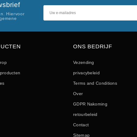
sbrief
n. Hiervoor
lgemene
DUCTEN
ONS BEDRIJF
drop
Vezending
producten
privacybeleid
les
Terms and Conditions
Over
GDPR Nakoming
retourbeleid
Contact
Sitemap