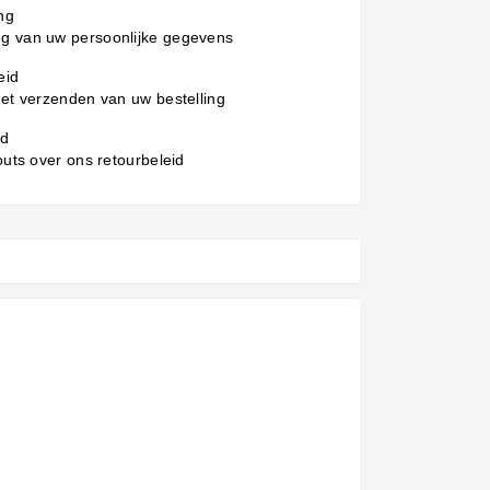
ng
g van uw persoonlijke gegevens
eid
het verzenden van uw bestelling
id
 outs over ons retourbeleid