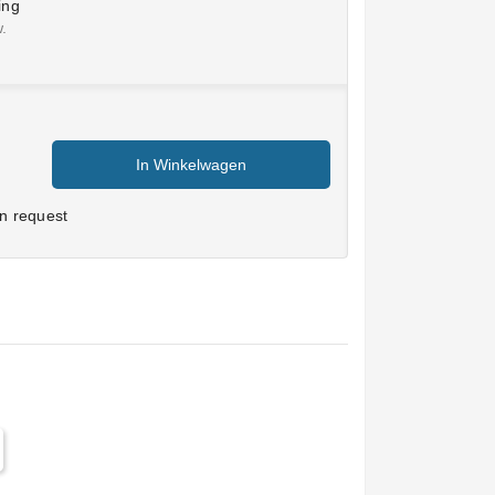
ing
w.
In Winkelwagen
n request