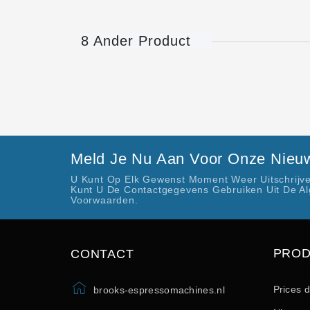
8 Ander Product
Meld Je Nu Aan Voor Onze Nieuw
U Kunt Op Elk Gewenst Moment Weer Uitschrijve
Kunt U De Contactgegevens Gebruiken Uit De A
Voorwaarden.
PRO
CONTACT
Prices 
brooks-espressomachines.nl