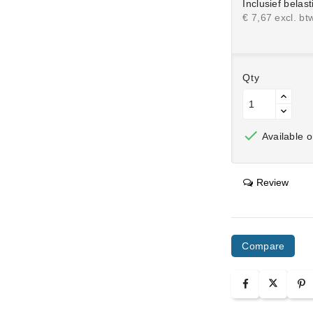
Inclusief belast
€ 7,67 excl. bt
Qty

Available o
Review
Compare