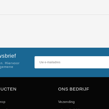
sbrief
n. Hiervoor
lgemene
DUCTEN
ONS BEDRIJF
drop
Vezending