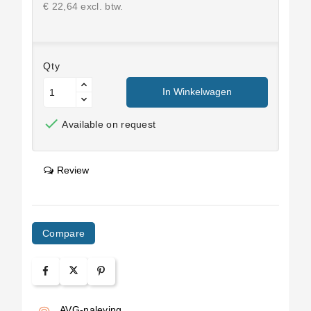
€ 22,64 excl. btw.
Qty
In Winkelwagen

Available on request
Review
Compare
AVG-naleving