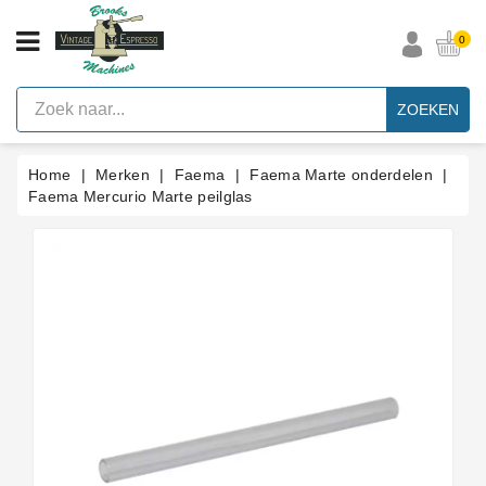
CATEGORIE
0
Vintage
Espresso
ZOEKEN
Machines
Faema
Home
Merken
Faema
Faema Marte onderdelen
E61
Espresso
Faema Mercurio Marte peilglas
Machine
Merken
Accessoires
Onderdelen
Per
Categorie
Blog
Pakkingen
Op
Maat