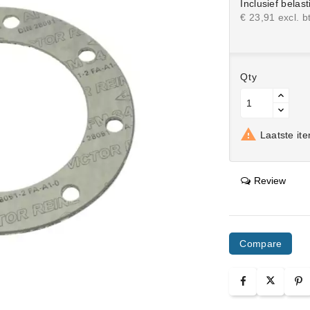
Inclusief belast
€ 23,91 excl. b
Qty

Laatste ite
Review
Compare