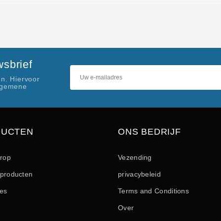
sbrief
n. Hiervoor
lgemene
DUCTEN
ONS BEDRIJF
drop
Vezending
producten
privacybeleid
les
Terms and Conditions
Over