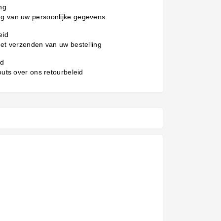
ng
g van uw persoonlijke gegevens
eid
het verzenden van uw bestelling
id
 outs over ons retourbeleid