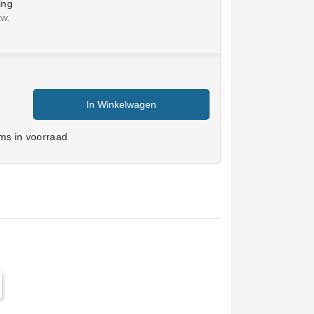
ing
tw.
In Winkelwagen
ms in voorraad