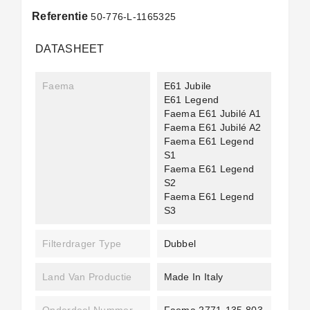
Referentie
50-776-L-1165325
DATASHEET
Faema
E61 Jubile
E61 Legend
Faema E61 Jubilé A1
Faema E61 Jubilé A2
Faema E61 Legend
S1
Faema E61 Legend
S2
Faema E61 Legend
S3
Filterdrager Type
Dubbel
Land Van Productie
Made In Italy
Onderdeel Nummer
Faema 2771-135 803