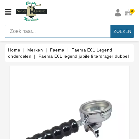
CATEGORIE
0
Vintage
Espresso
ZOEKEN
Machines
Faema
Home
Merken
Faema
Faema E61 Legend
E61
Espresso
onderdelen
Faema E61 legend jubile filterdrager dubbel
Machine
Merken
Accessoires
Onderdelen
Per
Categorie
Blog
Pakkingen
Op
Maat