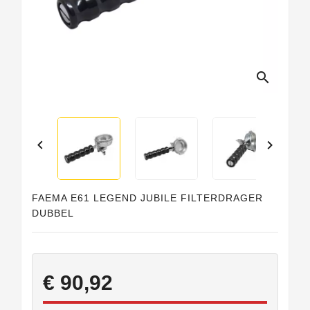
search


FAEMA E61 LEGEND JUBILE FILTERDRAGER
DUBBEL
€ 90,92