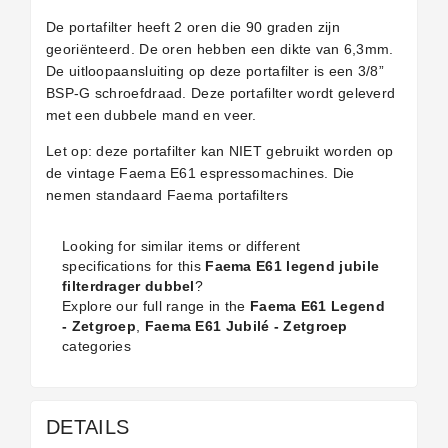
De portafilter heeft 2 oren die 90 graden zijn
georiënteerd. De oren hebben een dikte van 6,3mm.
De uitloopaansluiting op deze portafilter is een 3/8”
BSP-G schroefdraad. Deze portafilter wordt geleverd
met een dubbele mand en veer.
Let op: deze portafilter kan NIET gebruikt worden op
de vintage Faema E61 espressomachines.
Die
nemen standaard Faema portafilters
Looking for similar items or different
specifications for this
Faema E61 legend jubile
filterdrager dubbel
?
Explore our full range in the
Faema E61 Legend
- Zetgroep
,
Faema E61 Jubilé - Zetgroep
categories
DETAILS