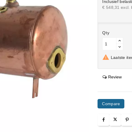
Inclusief belast
€ 548,31 excl. 
Qty

Laatste ite
Review
Compare