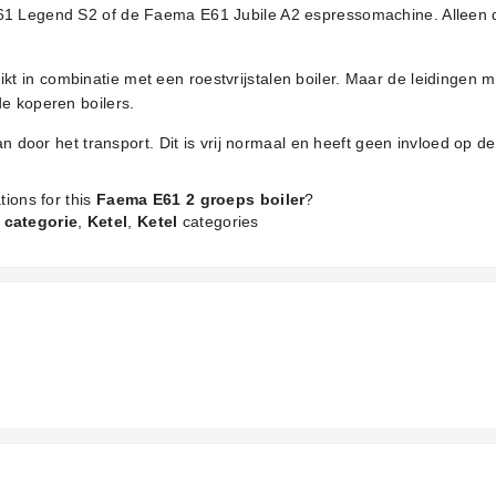
61 Legend S2 of de Faema E61 Jubile A2 espressomachine. Alleen d
t in combinatie met een roestvrijstalen boiler. Maar de leidinge
de koperen boilers.
an door het transport. Dit is vrij normaal en heeft geen invloed op d
tions for this
Faema E61 2 groeps boiler
?
 categorie
,
Ketel
,
Ketel
categories