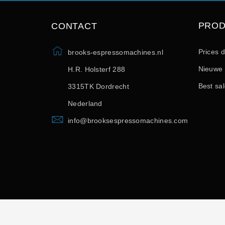
PRO
CONTACT
Prices 
brooks-espressomachines.nl
Nieuwe 
H.R. Holsterf 288
Best sa
3315TK Dordrecht
Nederland
info@brooksespressomachines.com
© 2026 - developed by SoftSprint.net