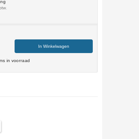
ing
btw.
In Winkelwagen
ms in voorraad