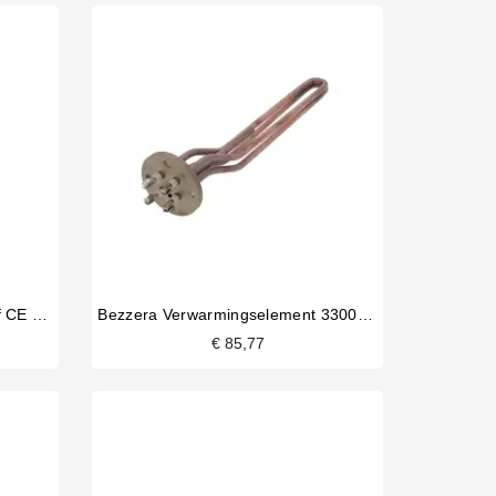
Veiligheidsventiel 1/2"1,8 Certif CE PED IV
Bezzera Verwarmingselement 3300/3800W 220/240V
€ 85,77