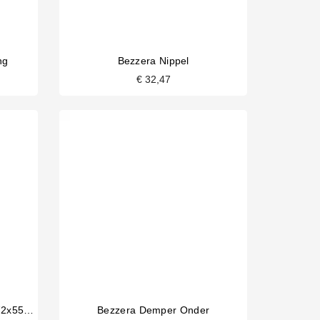
ng
Bezzera Nippel
€ 32,47
Bezzera Filterdrager Pakking 72x55.5x9.3mm Origineel
Bezzera Demper Onder