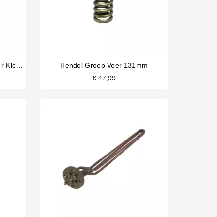
Bezzera Ellisse Stoom En Water Klep Pakking Houder
Hendel Groep Veer 131mm
€ 47,99