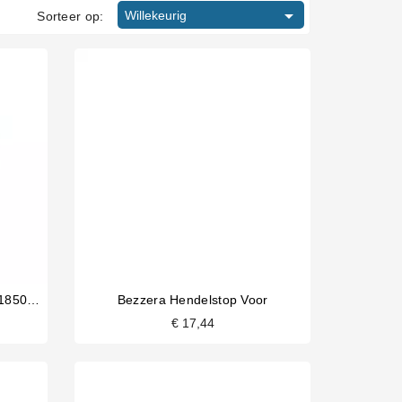

Willekeurig
Sorteer op:
Bezzera Verwarmingselement 1850/2200W 220/240V
Bezzera Hendelstop Voor
€ 17,44