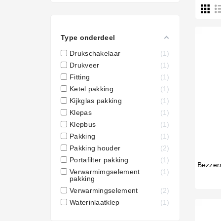
Type onderdeel
Drukschakelaar
1
Drukveer
1
Fitting
1
Ketel pakking
1
Kijkglas pakking
1
Klepas
1
Klepbus
1
Pakking
1
Pakking houder
2
Portafilter pakking
1
Verwarmimgselement
1
pakking
Verwarmingselement
2
Waterinlaatklep
1