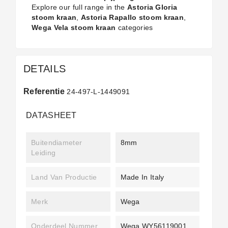
Explore our full range in the
Astoria Gloria
stoom kraan
,
Astoria Rapallo stoom kraan
,
Wega Vela stoom kraan
categories
DETAILS
Referentie
24-497-L-1449091
DATASHEET
Buitendiameter
8mm
Leiding
Land Van Productie
Made In Italy
Merk
Wega
Onderdeel Nummer
Wega WY56119001