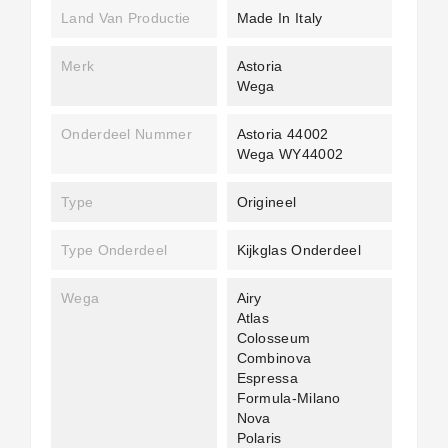
Land Van Productie
Made In Italy
Merk
Astoria
Wega
Onderdeel Nummer
Astoria 44002
Wega WY44002
Type
Origineel
Type Onderdeel
Kijkglas Onderdeel
Wega
Airy
Atlas
Colosseum
Combinova
Espressa
Formula-Milano
Nova
Polaris