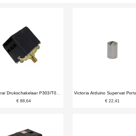
Asco/Sirai Drukschakelaar P303/T01 3 Fasen 20A
€ 88,64
€ 22,41