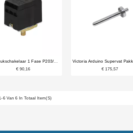
Sirai Drukschakelaar 1 Fase P203/T01 20A
€ 90,16
€ 175,57
1-6 Van 6 In Totaal Item(s)