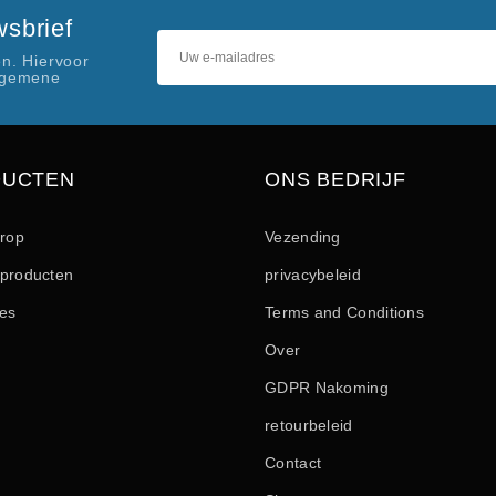
sbrief
n. Hiervoor
lgemene
DUCTEN
ONS BEDRIJF
drop
Vezending
producten
privacybeleid
les
Terms and Conditions
Over
GDPR Nakoming
retourbeleid
Contact