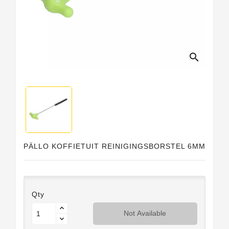
search
PÄLLO KOFFIETUIT REINIGINGSBORSTEL 6MM
Qty
Not Available