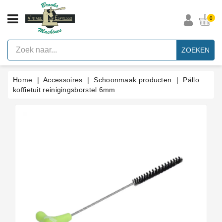
CATEGORIE
0
Vintage
Espresso
ZOEKEN
Machines
Faema
Home
Accessoires
Schoonmaak producten
Pällo
E61
Espresso
koffietuit reinigingsborstel 6mm
Machine
Merken
Accessoires
Onderdelen
Per
Categorie
Blog
Pakkingen
Op
Maat