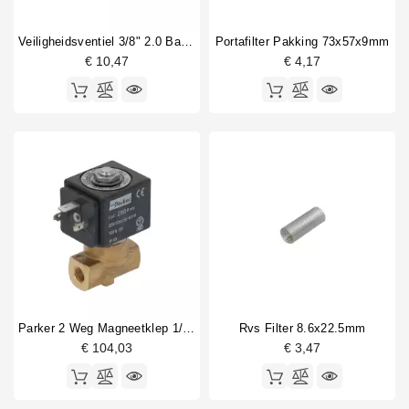
Veiligheidsventiel 3/8" 2.0 Bar CE PED IV Certified
Portafilter Pakking 73x57x9mm
€ 10,47
€ 4,17
Parker 2 Weg Magneetklep 1/8" 1/8" 230V
Rvs Filter 8.6x22.5mm
€ 104,03
€ 3,47