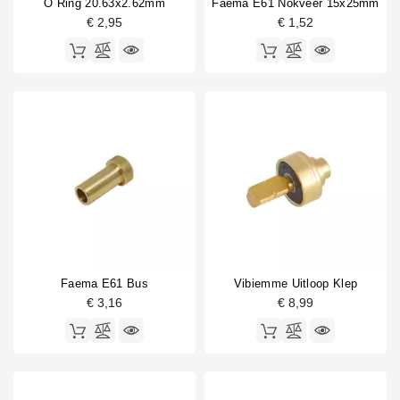
O Ring 20.63x2.62mm
Faema E61 Nokveer 15x25mm
€ 2,95
€ 1,52
Faema E61 Bus
Vibiemme Uitloop Klep
€ 3,16
€ 8,99