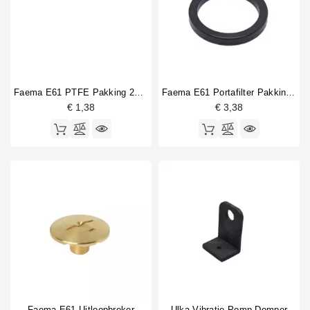
Drukveer
2
Magneetklep
1
Nokkenas
1
O-ring
1
Pompaccessoire
1
Portafilter pakking
1
Faema E61 PTFE Pakking 26x21x2mm
Faema E61 Portafilter Pakking Plat 8.5mm
€ 1,38
€ 3,38
Veiligheidsventiel
1
Waterfilter gaas
1
Zetgroep fitting
2
Zetgroep klep
3
Faema E61 Uitloopbreker
Ulka Vibratie Pomp Demper